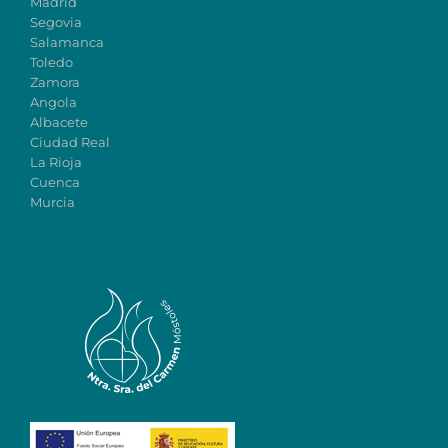
Madrid
Segovia
Salamanca
Toledo
Zamora
Angola
Albacete
Ciudad Real
La Rioja
Cuenca
Murcia