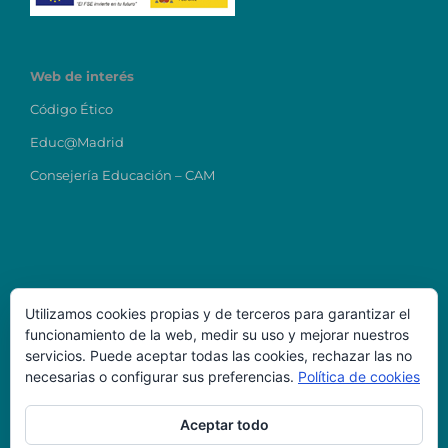
Web de interés
Código Ético
Educ@Madrid
Consejería Educación – CAM
Utilizamos cookies propias y de terceros para garantizar el
funcionamiento de la web, medir su uso y mejorar nuestros
Datos de Contacto
servicios. Puede aceptar todas las cookies, rechazar las no
necesarias o configurar sus preferencias.
Política de cookies
Colegio Ntra Sra del Carmen
direcciontitular@carmenmostoles.es
Aceptar todo
Código Centro: 28023224
Teléfono: 916456723