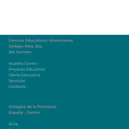
Centros Educativos Vicencianos
Colegio Ntra. Sra.
del Carmen
Nuestro Centro
Proyecto Educativo
Oferta Educativa
Servicios
Contacto
Colegios de la Provincia
España - Centro
Ávila