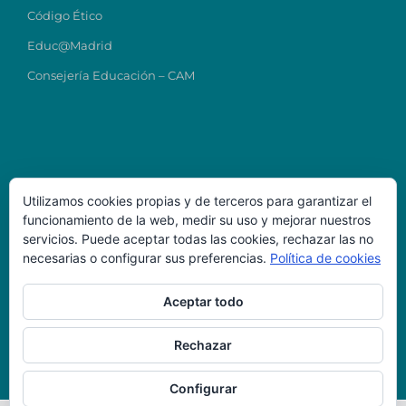
Código Ético
Educ@Madrid
Consejería Educación – CAM
Utilizamos cookies propias y de terceros para garantizar el
funcionamiento de la web, medir su uso y mejorar nuestros
Datos de Contacto
servicios. Puede aceptar todas las cookies, rechazar las no
necesarias o configurar sus preferencias.
Política de cookies
Colegio Ntra Sra del Carmen
direcciontitular@carmenmostoles.es
Aceptar todo
Código Centro: 28023224
Teléfono: 916456723
Dirección: C/ Chile, 4, 28938, Móstoles-Madrid
Rechazar
Configurar