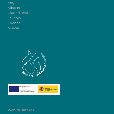
Angola
Albacete
Ciudad Real
La Rioja
Cuenca
Murcia
Web de interés