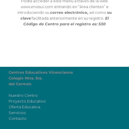
Podrá acceder a este menú a través de la web
www.enasui.com
entrando en “área clientes” e
introduciendo su
correo electrónico,
así como
su
clave
facilitada anteriormente en su registro.
El
Código de Centro para el registro es: 530
Centros Educativos Vicencianos
Colegio Ntra. Sra.
del Carmen
Nuestro Centro
Proyecto Educativo
Oferta Educativa
Servicios
Contacto