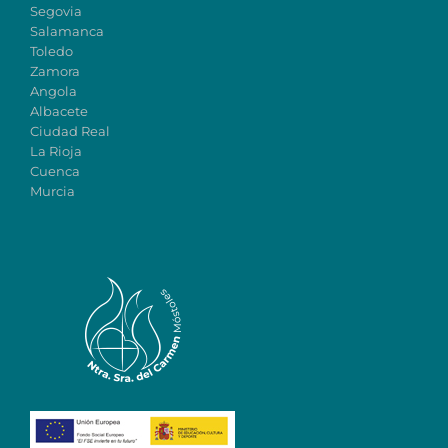
Segovia
Salamanca
Toledo
Zamora
Angola
Albacete
Ciudad Real
La Rioja
Cuenca
Murcia