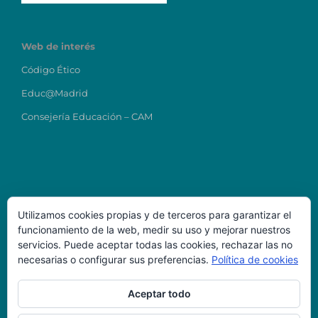
Web de interés
Código Ético
Educ@Madrid
Consejería Educación – CAM
Utilizamos cookies propias y de terceros para garantizar el
funcionamiento de la web, medir su uso y mejorar nuestros
Datos de Contacto
servicios. Puede aceptar todas las cookies, rechazar las no
necesarias o configurar sus preferencias.
Política de cookies
Colegio Ntra Sra del Carmen
direcciontitular@carmenmostoles.es
Aceptar todo
Código Centro: 28023224
Teléfono: 916456723