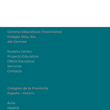
Centros Educativos Vicencianos
Colegio Ntra. Sra.
del Carmen
Nuestro Centro
Proyecto Educativo
Oferta Educativa
Servicios
Contacto
Colegios de la Provincia
España - Centro
Ávila
Madrid