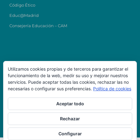
Código Ético
Educ@Madrid
Consejería Educación – CAM
Utilizamos cookies propias y de terceros para garantizar el
funcionamiento de la web, medir su uso y mejorar nuestros
Datos de Contacto
servicios. Puede aceptar todas las cookies, rechazar las no
necesarias o configurar sus preferencias.
Política de cookies
Colegio Ntra Sra del Carmen
direcciontitular@carmenmostoles.es
Aceptar todo
Código Centro: 28023224
Teléfono: 916456723
Dirección: C/ Chile, 4, 28938, Móstoles-Madrid
Rechazar
Configurar