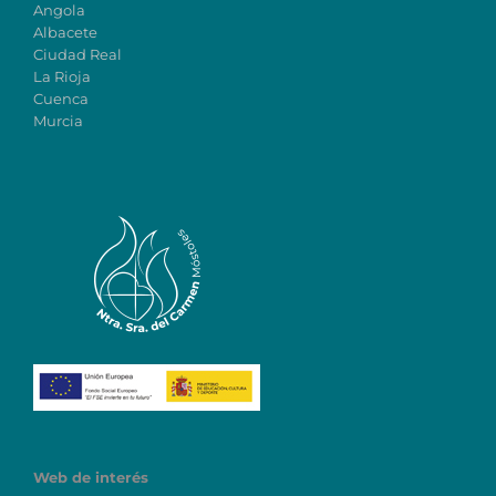
Angola
Albacete
Ciudad Real
La Rioja
Cuenca
Murcia
Web de interés