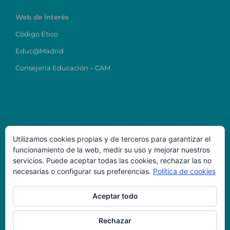
Web de interés
Código Ético
Educ@Madrid
Consejería Educación – CAM
Utilizamos cookies propias y de terceros para garantizar el
funcionamiento de la web, medir su uso y mejorar nuestros
Datos de Contacto
servicios. Puede aceptar todas las cookies, rechazar las no
necesarias o configurar sus preferencias.
Política de cookies
Colegio Ntra Sra del Carmen
direcciontitular@carmenmostoles.es
Aceptar todo
Código Centro: 28023224
Teléfono: 916456723
Dirección: C/ Chile, 4, 28938, Móstoles-Madrid
Rechazar