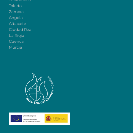
Toledo
Zamora
Angola
Albacete
Ciudad Real
La Rioja
Cuenca
Murcia