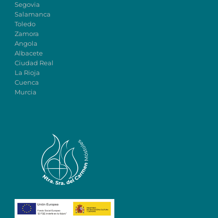
Segovia
Salamanca
Toledo
Zamora
Angola
Albacete
Ciudad Real
La Rioja
Cuenca
Murcia