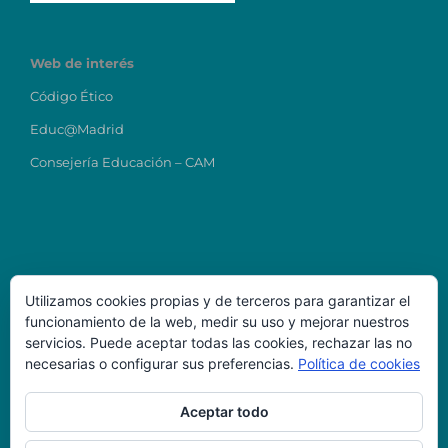
Web de interés
Código Ético
Educ@Madrid
Consejería Educación – CAM
Utilizamos cookies propias y de terceros para garantizar el
funcionamiento de la web, medir su uso y mejorar nuestros
Datos de Contacto
servicios. Puede aceptar todas las cookies, rechazar las no
necesarias o configurar sus preferencias.
Política de cookies
Colegio Ntra Sra del Carmen
direcciontitular@carmenmostoles.es
Aceptar todo
Código Centro: 28023224
Teléfono: 916456723