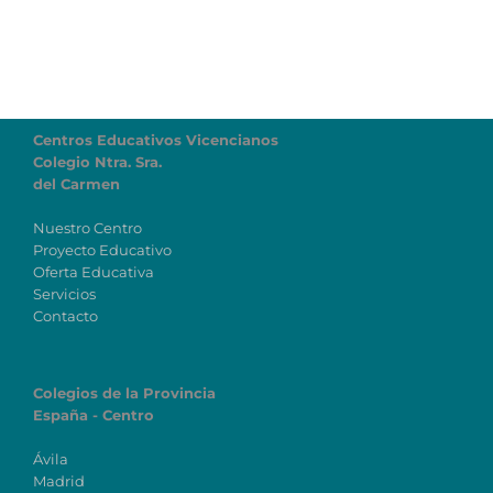
Centros Educativos Vicencianos
Colegio Ntra. Sra.
del Carmen
Nuestro Centro
Proyecto Educativo
Oferta Educativa
Servicios
Contacto
Colegios de la Provincia
España - Centro
Ávila
Madrid