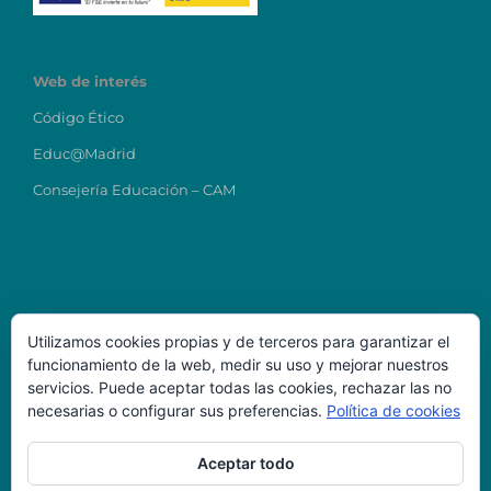
Web de interés
Código Ético
Educ@Madrid
Consejería Educación – CAM
Utilizamos cookies propias y de terceros para garantizar el
funcionamiento de la web, medir su uso y mejorar nuestros
Datos de Contacto
servicios. Puede aceptar todas las cookies, rechazar las no
necesarias o configurar sus preferencias.
Política de cookies
Colegio Ntra Sra del Carmen
direcciontitular@carmenmostoles.es
Aceptar todo
Código Centro: 28023224
Teléfono: 916456723