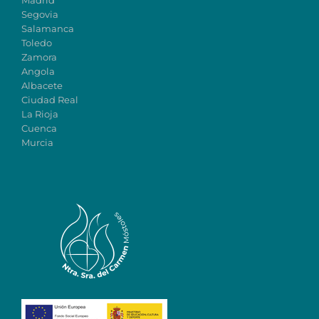
Madrid
Segovia
Salamanca
Toledo
Zamora
Angola
Albacete
Ciudad Real
La Rioja
Cuenca
Murcia