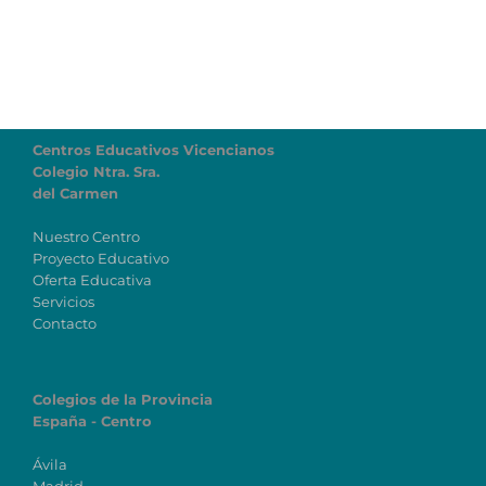
Centros Educativos Vicencianos
Colegio Ntra. Sra.
del Carmen
Nuestro Centro
Proyecto Educativo
Oferta Educativa
Servicios
Contacto
Colegios de la Provincia
España - Centro
Ávila