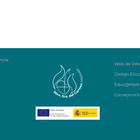
ncia
Web de int
Código Étic
Educ@Madr
Consejería 