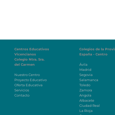
Centros Educativos
Colegios de la Provi
Vicencianos
España - Centro
Colegio Ntra. Sra.
del Carmen
Ávila
Madrid
Nuestro Centro
Segovia
Proyecto Educativo
Salamanca
Oferta Educativa
Toledo
Servicios
Zamora
Contacto
Angola
Albacete
Ciudad Real
La Rioja