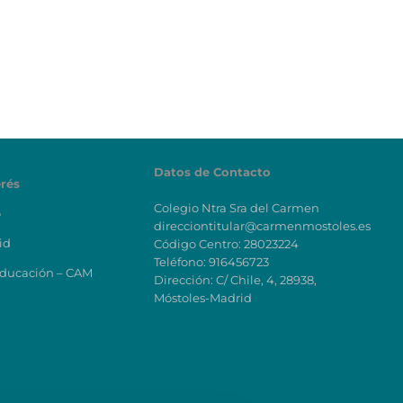
Datos de Contacto
erés
Colegio Ntra Sra del Carmen
o
direcciontitular@carmenmostoles.es
id
Código Centro: 28023224
Teléfono: 916456723
Educación – CAM
Dirección: C/ Chile, 4, 28938,
Móstoles-Madrid