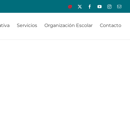
Educamos
X
Facebook
YouTube
Instagram
Corr
elect
tiva
Servicios
Organización Escolar
Contacto