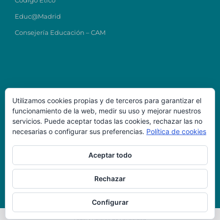
Código Ético
Educ@Madrid
Consejería Educación – CAM
Utilizamos cookies propias y de terceros para garantizar el
funcionamiento de la web, medir su uso y mejorar nuestros
Datos de Contacto
servicios. Puede aceptar todas las cookies, rechazar las no
necesarias o configurar sus preferencias.
Política de cookies
Colegio Ntra Sra del Carmen
direcciontitular@carmenmostoles.es
Aceptar todo
Código Centro: 28023224
Teléfono: 916456723
Dirección: C/ Chile, 4, 28938, Móstoles-Madrid
Rechazar
Configurar
Copyright 2016 Hijas de la Caridad | Todos los derechos reservados| |
Aviso